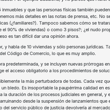
5 inmuebles y que las personas físicas también puede
nemos más detalles en las notas de prensa, etc. No se
sicas (¿familiares?). Tampoco sabemos cómo se tratarán
 el 90% de viviendas) o como 3 pisos?; ¿el nudo prop
so es tan difícil dar una opinión ahora.
, y habla de 10 viviendas y sólo personas jurídicas. T
 del Código de Comercio, lo que es muy amplio.
hora predeterminada, y se incluyen nuevas prórrogas e
 el acceso obligatorio a los procedimientos de soluci
blemente la más perturbadora de todas. Cada vez que e
ta un bledo. Es insoportable la paupérrima calidad en e
la duración de los procesos judiciales en general, y 
e arruinando desde la suspensión de lanzamientos qu
 del servicio público de justicia devolvería al mercad