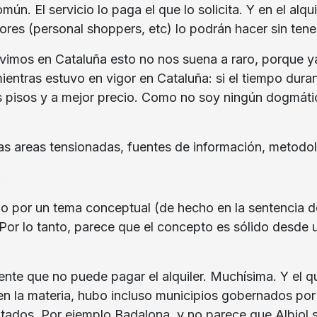
omún. El servicio lo paga el que lo solicita. Y en el al
sores (personal shoppers, etc) lo podrán hacer sin tene
vivimos en Cataluña esto no nos suena a raro, porque 
entras estuvo en vigor en Cataluña: si el tiempo duran
s pisos y a mejor precio. Como no soy ningún dogmátic
s areas tensionadas, fuentes de información, metodolog
.
no por un tema conceptual (de hecho en la sentencia de
Por lo tanto, parece que el concepto es sólido desde u
te que no puede pagar el alquiler. Muchísima. Y el qu
en la materia, hubo incluso municipios gobernados por 
mitados. Por ejemplo Badalona, y no parece que Albiol