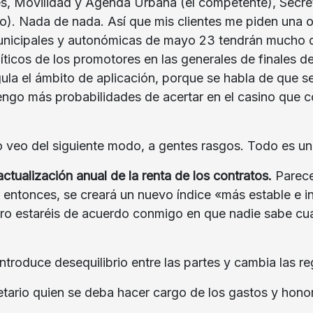
s, Movilidad y Agenda Urbana (el competente), Secre
to). Nada de nada. Así que mis clientes me piden una 
 municipales y autonómicas de mayo 23 tendrán mucho qu
icos de los promotores en las generales de finales de 
egula el ámbito de aplicación, porque se habla de que
engo más probabilidades de acertar en el casino que co
lo veo del siguiente modo, a gentes rasgos. Todo es un
actualización anual de la renta de los contratos
.
Parece 
entonces, se creará un nuevo índice «más estable e infe
Pero estaréis de acuerdo conmigo en que nadie sabe cua
troduce desequilibrio entre las partes y cambia las r
etario quien se deba hacer cargo de los gastos y honor