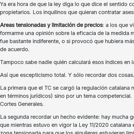
Ya era hora de que la ley diga lo que dice el sentido c
propietarios. Los inquilinos que quieran contratar ase
Areas tensionadas y limitación de precios
: a los que 
formarme una opinión sobre la eficacia de la medida mi
fue bastante indiferente, o si provocó que hubiera má
de acuerdo.
Tampoco sabe nadie quién calculará esos índices en la
Así que escepticismo total. Y sólo recordar dos cosas
La primera que el TC se cargó la regulación catalana 
en términos jurídicos) sino por un tema competencial. 
Cortes Generales.
La segunda recordar un hecho evidente: hay mucha gen
que mientras estuvo en vigor la Ley 11/2020 catalana 
zona tensionada para que los alquileres estuvieran li