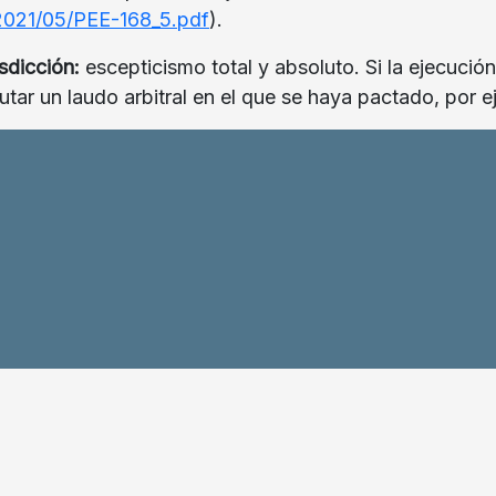
2021/05/PEE-168_5.pdf
).
sdicción:
escepticismo total y absoluto. Si la ejecuci
ecutar un laudo arbitral en el que se haya pactado, po