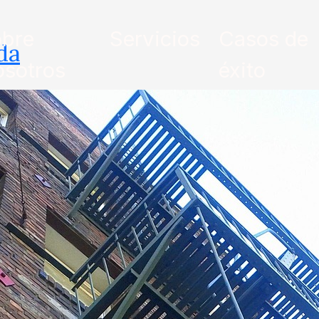
bre
Servicios
Casos de
da
sotros
éxito