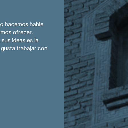
lo hacemos hable
emos ofrecer.
sus ideas es la
gusta trabajar con