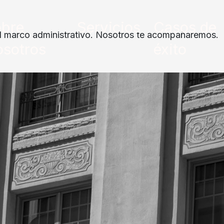
bre
Servicios
Casos de
 el marco administrativo. Nosotros te acompañaremos.
sotros
éxito