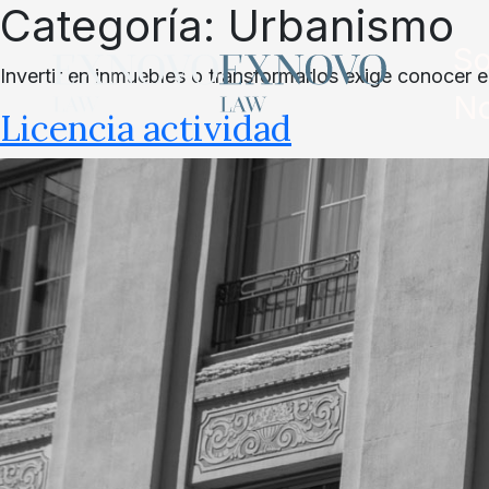
Categoría:
Urbanismo
Skip
to
So
content
Invertir en inmuebles o transformarlos exige conocer
No
Licencia actividad