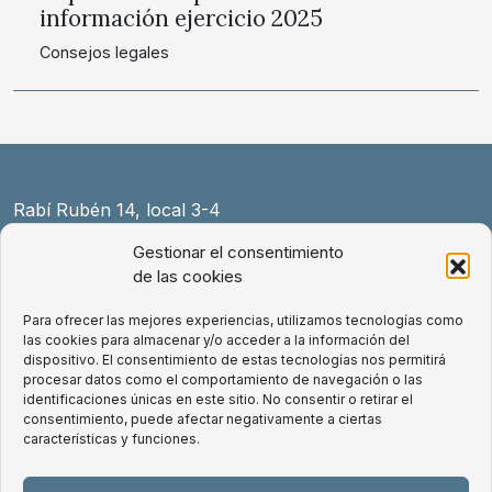
información ejercicio 2025
Consejos legales
Rabí Rubén 14, local 3-4
08004 Barcelona
Gestionar el consentimiento
+34 931 154 589
de las cookies
law@exnovo.law
Para ofrecer las mejores experiencias, utilizamos tecnologías como
las cookies para almacenar y/o acceder a la información del
Aviso Legal
dispositivo. El consentimiento de estas tecnologías nos permitirá
Política de Cookies
procesar datos como el comportamiento de navegación o las
identificaciones únicas en este sitio. No consentir o retirar el
Política de privacidad
consentimiento, puede afectar negativamente a ciertas
Condiciones de uso de la web
características y funciones.
LinkedIn