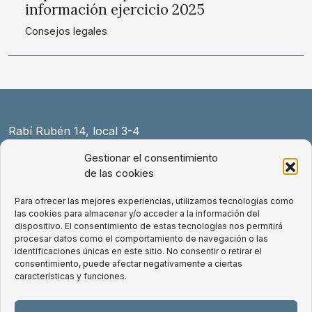
información ejercicio 2025
Consejos legales
Rabí Rubén 14, local 3-4
08004 Barcelona
Gestionar el consentimiento
+34 931 154 589
de las cookies
law@exnovo.law
Para ofrecer las mejores experiencias, utilizamos tecnologías como
las cookies para almacenar y/o acceder a la información del
Aviso Legal
dispositivo. El consentimiento de estas tecnologías nos permitirá
Política de Cookies
procesar datos como el comportamiento de navegación o las
identificaciones únicas en este sitio. No consentir o retirar el
Política de privacidad
consentimiento, puede afectar negativamente a ciertas
Condiciones de uso de la web
características y funciones.
LinkedIn