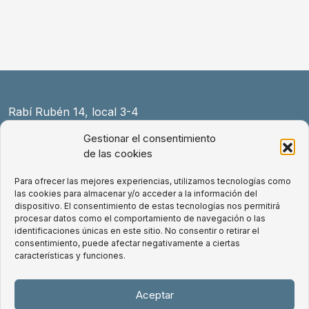
Rabí Rubén 14, local 3-4
08004 Barcelona
Gestionar el consentimiento
+34 931 154 589
de las cookies
law@exnovo.law
Para ofrecer las mejores experiencias, utilizamos tecnologías como
las cookies para almacenar y/o acceder a la información del
Aviso Legal
dispositivo. El consentimiento de estas tecnologías nos permitirá
Política de Cookies
procesar datos como el comportamiento de navegación o las
identificaciones únicas en este sitio. No consentir o retirar el
Política de privacidad
consentimiento, puede afectar negativamente a ciertas
Condiciones de uso de la web
características y funciones.
LinkedIn
Aceptar