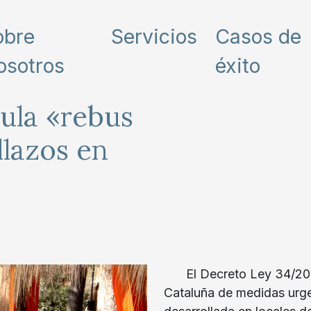
obre
Servicios
Casos de
osotros
éxito
sula «rebus
llazos en
El Decreto Ley 34/20
Cataluña de medidas urge